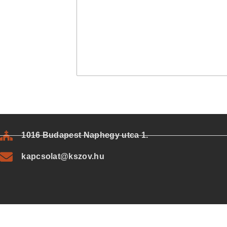
1016 Budapest Naphegy utca 1.
kapcsolat@kszov.hu