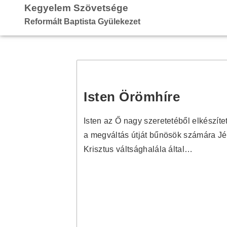
Kegyelem Szövetsége
Reformált Baptista Gyülekezet
Isten Örömhíre
Isten az Ő nagy szeretetéből elkészíte
a megváltás útját bűnösök számára J
Krisztus váltsághalála által…