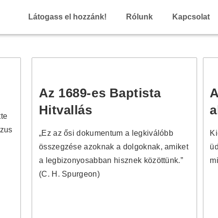
Látogass el hozzánk!
Rólunk
Kapcsolat
Az 1689-es Baptista
A
Hitvallás
a
tte
ézus
„
Ez az ősi dokumentum a legkiválóbb
Ki
összegzése azoknak a dolgoknak, amiket
üd
a legbizonyosabban hisznek közöttünk.
”
mi
(C. H. Spurgeon)